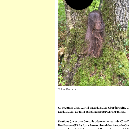
© Les Décisifs
Conception
Clara Cornil & David Subal
Chorégraphie
Cl
David Subal, Louann Subal
Musique
Pierre Fruchard
Soutiens
(en cours) Conseils départementaux de Côte d
Résidences GIP du futur Parc national des forêts de C