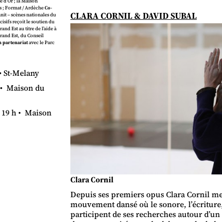
 d’Or ; la Maison
ms ; Format / Ardèche
Co-
CLARA CORNIL & DAVID SUBAL
it – scènes nationales du
isifs reçoit le soutien du
d Est au titre de l’aide à
and Est, du Conseil
n partenariat
avec le Parc
• St-Melany
h • Maison du
 19 h • Maison
Clara Cornil
Depuis ses premiers opus Clara Cornil met
mouvement dansé où le sonore, l’écriture
participent de ses recherches autour d’un 