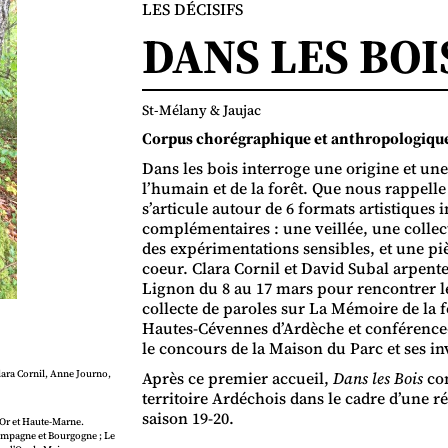
LES DÉCISIFS
DANS LES BOI
St-Mélany & Jaujac
Corpus chorégraphique et anthropologique
Dans les bois interroge une origine et une
l’humain et de la forêt. Que nous rappell
s’articule autour de 6 formats artistiques 
complémentaires : une veillée, une collect
des expérimentations sensibles, et une pi
coeur. Clara Cornil et David Subal arpente
Lignon du 8 au 17 mars pour rencontrer les
collecte de paroles sur La Mémoire de la f
Hautes-Cévennes d’Ardèche et conférence-ve
le concours de la Maison du Parc et ses in
Après ce premier accueil,
Dans les Bois
con
ara Cornil, Anne Journo,
territoire Ardéchois dans le cadre d’une r
saison 19-20.
’Or et Haute-Marne.
hampagne et Bourgogne ; Le