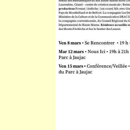
réseau des médiathèques du sud Haute-Marne-nord Côte
Laurentine, Césaré – centre de création musicale / Rei
productions
Format / Ardèche ; (en cours) MA avec Gran
Pays de Montbéliard et de Belfort. La compagnie Les Déc
Ministère de la Culture et de la Communication DRAC Gran
la compagnie conventionnée, du Conseil Régional du Gr
Départemental de Haute-Marne.
Résidence accueillie e
des Monts d’Ardèche et Sur le Sentier des Lauzes.
Ven 8 mars
• Se Rencontrer • 19 h 
Mar 12 mars
• Nous Ici • 19h à 21
Parc à Jaujac
Ven 15 mars •
Conférence/Veillée •
du Parc à Jaujac