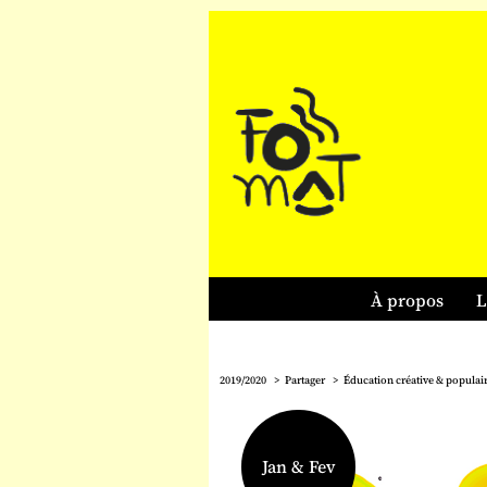
À propos
L
2019/2020
Partager
Éducation créative & populai
Jan & Fev