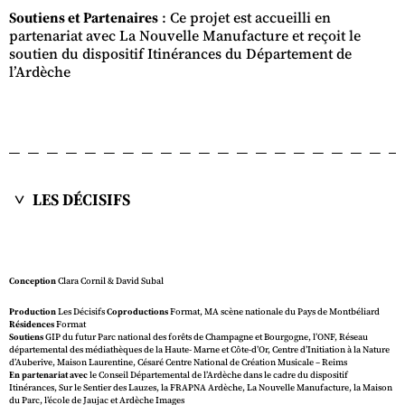
Soutiens et Partenaires
: Ce projet est accueilli en
partenariat avec La Nouvelle Manufacture et reçoit le
soutien du dispositif Itinérances du Département de
l’Ardèche
LES DÉCISIFS
Conception
Clara Cornil & David Subal
Production
Les Décisifs
Coproductions
Format, MA scène nationale du Pays de Montbéliard
Résidences
Format
Soutiens
GIP du futur Parc national des forêts de Champagne et Bourgogne, l’ONF, Réseau
départemental des médiathèques de la Haute- Marne et Côte-d’Or, Centre d’Initiation à la Nature
d’Auberive, Maison Laurentine, Césaré Centre National de Création Musicale – Reims
En partenariat avec
le Conseil Départemental de l’Ardèche dans le cadre du dispositif
Itinérances, Sur le Sentier des Lauzes, la FRAPNA Ardèche, La Nouvelle Manufacture, la Maison
du Parc, l’école de Jaujac et Ardèche Images