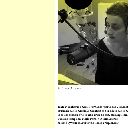
© Vincent Laisney
Texte et réalisation
Cécile Vernadat
Voix
Cécile Vernadat
musicale
Julien Grosjean
Création sonore
avec Julien G
la collaboration d’Alice Huc
Prise de son, montage et m
Oreilles complices
Marie Pons, Vincent Laisney
Merci à Sylvain et Laurent de Radio Fréquence 7