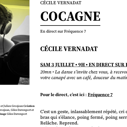
CÉCILE VERNADAT
COCAGNE
En direct sur Fréquence 7
CÉCILE VERNADAT
SAM 3 JUILLET • 9H • EN DIRECT SUR 
20mn • La danse s’invite chez vous, à recevo
votre canapé avec un café, douceur du mati
Pour le direct, c’est ici
:
Fréquence 7
 et Julien Grosjean
Création
rosjean, Giles Davenport et
C’est un geste, inlassablement répété, cri 
ixage
Giles Davenport
bras qui s’élance, poing fermé, poing ser
Relâche. Reprend.