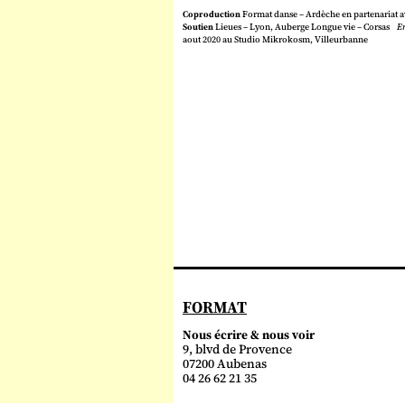
Coproduction
Format danse – Ardèche en partenariat 
Soutien
Lieues – Lyon, Auberge Longue vie – Corsas
En
aout 2020 au Studio Mikrokosm, Villeurbanne
FORMAT
Nous écrire & nous voir
9, blvd de Provence
07200 Aubenas
04 26 62 21 35