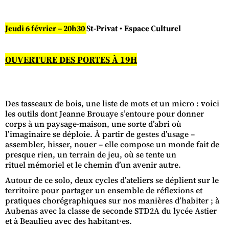
Jeudi
6
f
é
v
r
i
e
r
– 20h30
St-Privat
•
Espace Culturel
OUVERTURE DES PORTES À 1
9
H
Des tasseaux de bois, une liste de mots et un micro : voici
les outils dont Jeanne Brouaye s’entoure pour donner
corps à un paysage-maison, une sorte d’abri où
l’imaginaire se déploie. À partir de gestes d’usage –
assembler, hisser, nouer – elle compose un monde fait de
presque rien, un terrain de jeu, où se tente un
rituel mémoriel et le chemin d’un avenir autre.
Autour de ce solo, deux cycles d’ateliers se déplient sur le
territoire pour partager un ensemble de réflexions et
pratiques chorégraphiques sur nos manières d’habiter ; à
Aubenas avec la classe de seconde STD2A du lycée Astier
et à Beaulieu avec des habitant·es.