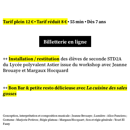
Tarif plein 12 € • Tarif réduit 8 €
• 55 min • Dès 7 ans
Billetterie en ligne
++
Installation / restitution
des élèves de seconde STD2A
du Lycée polyvalent Astier issue du workshop avec Jeanne
Brouaye et Margaux Hocquard
++
Bon Bar & petite resto délicieuse avec
La cuisine des sales
gosses
Conception, interprétation et composition musicale : Jeanne Brouaye ; Lumière : Alice Panziera ;
Costume : Marjorie Potiron ; Régie plateau : Margaux Hocquart ; Son et régie générale : Youri El
Fassy