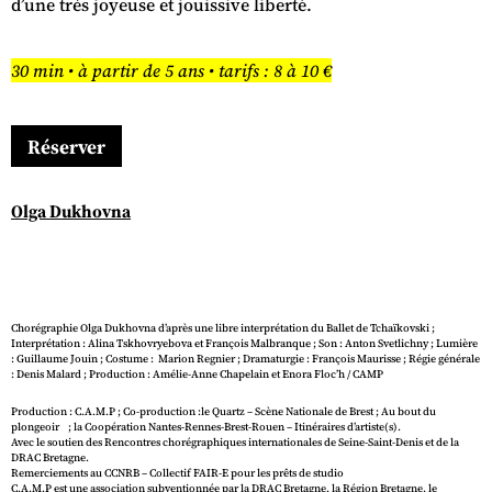
d’une très joyeuse et jouissive liberté.
30 min • à partir de 5 ans • tarifs : 8 à 10 €
Réserver
Olga Dukhovna
Chorégraphie Olga Dukhovna d’après une libre interprétation du Ballet de Tchaïkovski ;
Interprétation : Alina Tskhovryebova et François Malbranque ; Son : Anton Svetlichny ; Lumière
: Guillaume Jouin ; Costume : Marion Regnier ; Dramaturgie : François Maurisse ; Régie générale
: Denis Malard ; Production : Amélie-Anne Chapelain et Enora Floc’h / CAMP
Production : C.A.M.P ; Co-production :le Quartz – Scène Nationale de Brest ; Au bout du
plongeoir ; la Coopération Nantes-Rennes-Brest-Rouen – Itinéraires d’artiste(s).
Avec le soutien des Rencontres chorégraphiques internationales de Seine-Saint-Denis et de la
DRAC Bretagne.
Remerciements au CCNRB – Collectif FAIR-E pour les prêts de studio
C.A.M.P est une association subventionnée par la DRAC Bretagne, la Région Bretagne, le