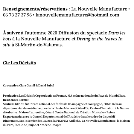
Renseignements/réservations :
La Nouvelle Manufacture •
06 73 27 37 96 • lanouvellemanufacture@hotmail.com
À suivre
à l’automne 2020 Diffusion du spectacle
Dans les
bois
à la Nouvelle Manufacture et
Diving in the leaves In
situ
à St-Martin-de-Valamas.
C
ie Les Décisifs
Conception
Clara Cornil & David Subal
Production
Les Décisifs
Coproductions
Format, MA scène nationale du Pays de Montbéliard
Résidences
Format
Soutiens
GIP du futur Parc national des forêts de Champagne et Bourgogne, l’ONF, Réseau
départemental des médiathèques de la Haute- Marne et Côte-d’Or, Centre d’Initiation à la Nature
d’Auberive, Maison Laurentine, Césaré Centre National de Création Musicale – Reims
En partenariat avec
le Conseil Départemental de l’Ardèche dans le cadre du dispositif
Itinérances, Sur le Sentier des Lauzes, la FRAPNA Ardèche, La Nouvelle Manufacture, la Maison
du Parc, l’école de Jaujac et Ardèche Images