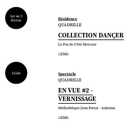
1er au 5
Résidence
février
QUADRILLE
COLLECTION DANÇER
Le Pas de Côté Mercuer
+ d'info
4 juin
Spectacle
QUADRILLE
EN VUE #2 -
VERNISSAGE
Médiathèque Jean Ferrat - Aubenas
+ d'info