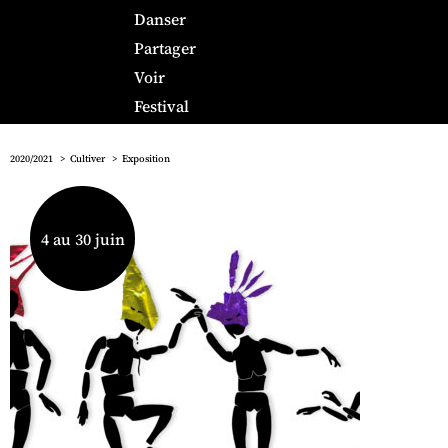
Danser
Partager
Voir
Festival
2020/2021
Cultiver
Exposition
4 au 30 juin