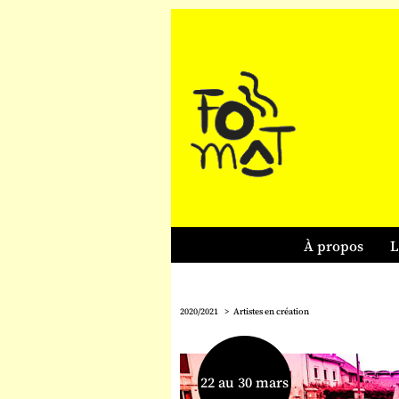
À propos
L
2020/2021
Artistes en création
22 au 30 mars