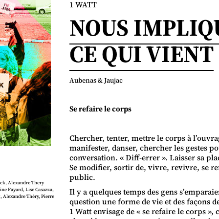
1 WATT
NOUS IMPLIQ
CE QUI VIENT
Aubenas & Jaujac
Se refaire le corps
Chercher, tenter, mettre le corps à l’ouvra
manifester, danser, chercher les gestes p
conversation. « Diff-errer ». Laisser sa pl
Se modifier, sortir de, vivre, revivre, se r
public.
ick, Alexandre Thery
ine Fayard, Lise Casazza,
Il y a quelques temps des gens s’emparaien
 Alexandre Théry, Pierre
question une forme de vie et des façons de
1 Watt envisage de « se refaire le corps »