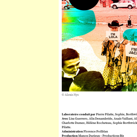
© Alexis Nys
Laboratoire conduit par
Pierre Pilatte, Sophie, Borthw
Avec
Lisa Guerrero, Alix Denambride, Anaïs Vaillant, Al
Charlotte Dumez, Hélène Rocheteau, Sophie Borthwick,
Pilatte.
Administration
Florence Poilblan
Production
Manon Durieux – Productions Bis