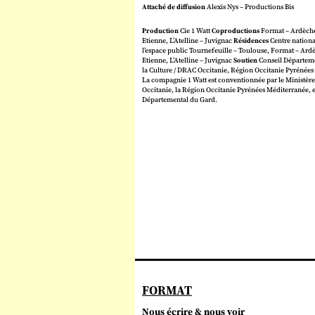
Attaché de diffusion
Alexis Nys – Productions Bis
Production
Cie 1 Watt
Coproductions
Format – Ardèche,
Etienne, L’Atelline – Juvignac
Résidences
Centre national
l’espace public Tournefeuille – Toulouse, Format – Ardèc
Etienne, L’Atelline – Juvignac
Soutien
Conseil Départeme
la Culture / DRAC Occitanie, Région Occitanie Pyrénée
La compagnie 1 Watt est conventionnée par le Ministère
Occitanie, la Région Occitanie Pyrénées Méditerranée, e
Départemental du Gard.
FORMAT
Nous écrire & nous voir