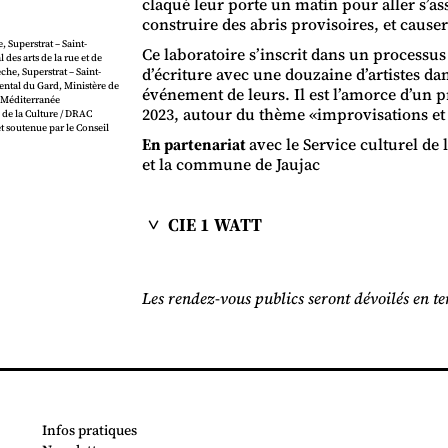
claqué leur porte un matin pour aller s’as
construire des abris provisoires, et causer
 Superstrat – Saint-
Ce laboratoire s’inscrit dans un processu
 des arts de la rue et de
d’écriture avec une douzaine d’artistes dan
he, Superstrat – Saint-
ntal du Gard, Ministère de
événement de leurs. Il est l’amorce d’un pr
s Méditerranée
2023, autour du thème «improvisations et o
 de la Culture / DRAC
t soutenue par le Conseil
En partenariat
avec le Service culturel de 
et la commune de Jaujac
CIE 1 WATT
Les rendez-vous publics seront dévoilés en t
Infos pratiques