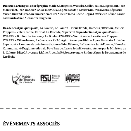
Direction artistique, chorégraphie
Marie Chataignier
Avec
Elsa Caillat, Julien Degremont, Jean-
Marc Fillet, Jean Haderer, Chloé Hervieux, Sophie Jacotot, Xavier Kim, Yves Miara
Régisseur
Vivien Durand
Création lumière en cours Auteur
Toma Roche
Regard extérieur
Périne Faivre
Administratrice
Alexandra Daigneau
Résidences
Quelques p’Arts, La Laverie, Le Boulon – Vieux Condé, Hameka / Itxassou, Ateliers
Frappaz – Villeurbanne, Format, La Cascade, Superstrat
Coproductions
Quelques P’Arts…
CNAREP – Boulieu les Annonay, Le Boulon CNAREP – Vieux Condé, Les Ateliers Frappaz
CNAREP – Villeurbanne, La Cascade – PNAC région Auvergne Rhône Alpes, Format – Ardèche,
Superstrat – Parcours de création artistique – Saint Etienne, La Laverie – Saint-Etienne, Hameka
Communauté d’agglomération du Pays Basque. La cie Solssikke est soutenue par le Ministère de
la Culture, DRAC Auvergne-Rhône-Alpes, la Région Auvergne-Rhône-Alpes, le Département de
l’Ardèche
ÉVÉNEMENTS ASSOCIÉS