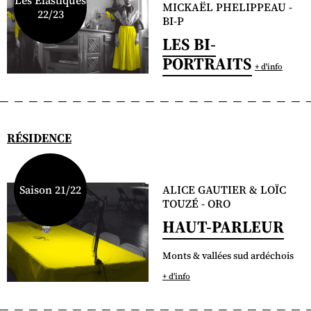
Les Élastiques
MICKAËL PHELIPPEAU -
22/23
BI-P
LES BI-
PORTRAITS
+ d'info
RÉSIDENCE
ALICE GAUTIER & LOÏC
Saison 21/22
TOUZÉ - ORO
HAUT-PARLEUR
Monts & vallées sud ardéchois
+ d'info