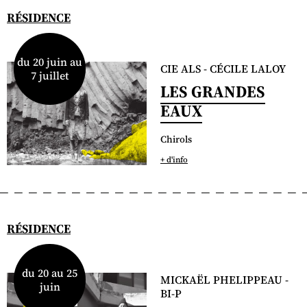
RÉSIDENCE
du 20 juin au
CIE ALS - CÉCILE LALOY
7 juillet
LES GRANDES
EAUX
Chirols
+ d'info
RÉSIDENCE
du 20 au 25
MICKAËL PHELIPPEAU -
juin
BI-P