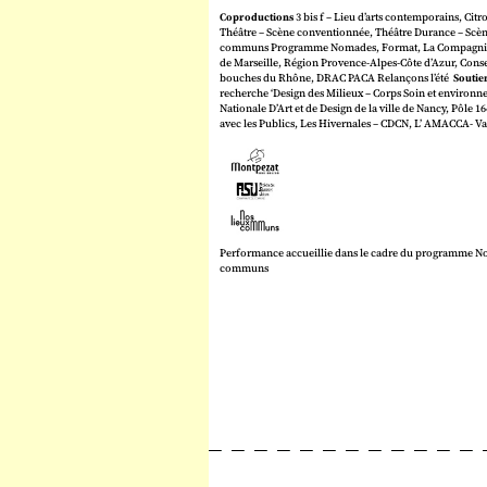
Coproductions
3 bis f – Lieu d’arts contemporains, Ci
Théâtre – Scène conventionnée, Théâtre Durance – Scè
communs Programme Nomades, Format, La Compagnie – 
de Marseille, Région Provence-Alpes-Côte d’Azur, Cons
bouches du Rhône, DRAC PACA Relançons l’été
Soutie
recherche ‘Design des Milieux – Corps Soin et environn
Nationale D’Art et de Design de la ville de Nancy, Pôle 1
avec les Publics, Les Hivernales – CDCN, L’ AMACCA- Va
Performance accueillie dans le cadre du programme N
communs