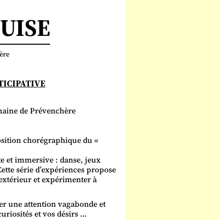
UISE
ère
TICIPATIVE
aine de Prévenchère
osition chorégraphique du «
te et immersive : danse, jeux
ette série d’expériences propose
’extérieur et expérimenter à
ller une attention vagabonde et
curiosités et vos désirs …