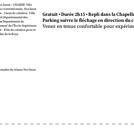
tron Jaune – CNAREP, Vélo
ne conventionnée, Nos lieux
Gratuit • Durée 2h15 • Repli dans la Chapel
Lieux de création, Ville
eil départemental des
Parking suivre le fléchage en direction du
ns
Département de
Venez en tenue confortable pour expérime
ement’ de l’École Supérieure
64 – Pôle de création pour et
lée de la Roya
omades du réseau Nos lieux