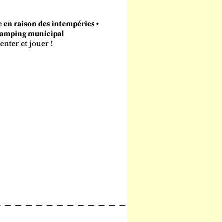
le en raison des intempéries
•
 camping municipal
nter et jouer !