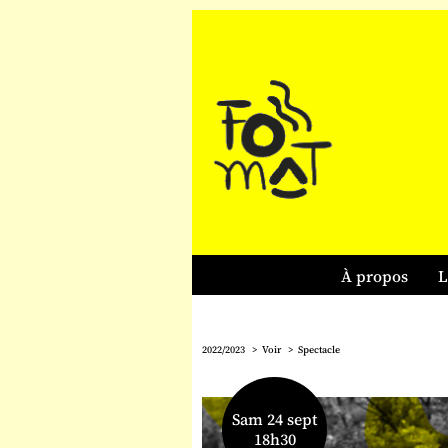
À propos
L
2022/2023
Voir
Spectacle
Sam 24 sept
18h30