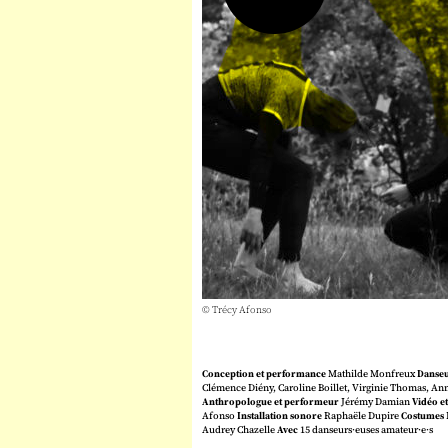
© Trécy Afonso
Conception et performance
Mathilde Monfreux
Danseu
Clémence Diény, Caroline Boillet, Virginie Thomas, Ann
Anthropologue
et performeur
Jérémy Damian
Vidéo et
Afonso
Installation sonore
Raphaële Dupire
Costumes
Audrey Chazelle
Avec
15 danseurs·euses amateur·e·s