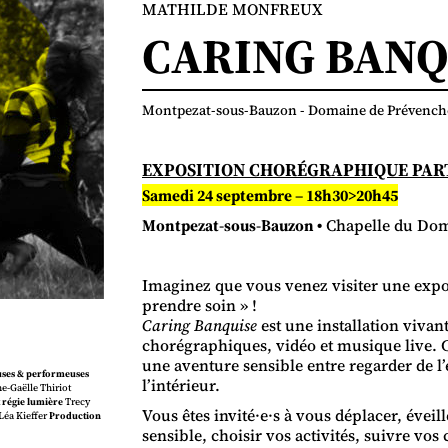
MATHILDE MONFREUX
CARING BANQ
Montpezat-sous-Bauzon - Domaine de Prévench
EXPOSITION CHORÉGRAPHIQUE PAR
Samedi 24 septembre – 18h30>20h45
Montpezat-sous-Bauzon
•
Chapelle du Dom
Imaginez que vous venez visiter une exp
prendre soin » !
Caring Banquise
est une installation vivan
chorégraphiques, vidéo et musique live. C
une aventure sensible entre regarder de l
ses & performeuses
l’intérieur.
e-Gaëlle Thiriot
 régie lumière
Trecy
Vous êtes invité·e·s à vous déplacer, évei
Léa Kieffer
Production
sensible, choisir vos activités, suivre vos 