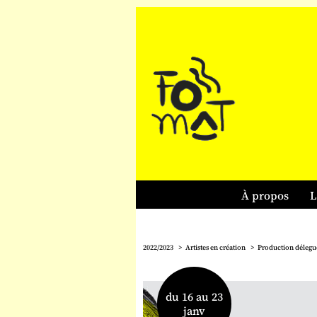
À propos
L
2022/2023
Artistes en création
Production délegu
du 16 au 23
janv