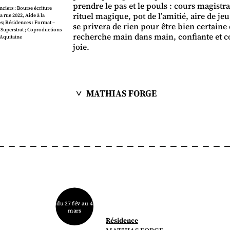
prendre le pas et le pouls : cours magistr
ciers : Bourse écriture
rituel magique, pot de l’amitié, aire de je
 rue 2022, Aide à la
; Résidences : Format –
se privera de rien pour être bien certaine
Superstrat ; Coproductions
recherche main dans main, confiante et co
-Aquitaine
joie.
MATHIAS FORGE
du 27 fév au 4
mars
Résidence