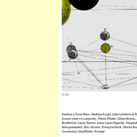
© DR
Guidon à Trois Têtes : Mathias Forge, Julie Lefebvre &
Joueur·euse·s à casquette : Pierre Pilatte, Céline Kerrec
Borthwick, Laure Terrier, Anne-Laure Pigache, Alexandr
têtes pensantes : Éric Alonzo, François Deck, Olivier R
Couverture chauffante : Format