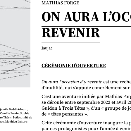
MATHIAS FORGE
ON AURA L’OC
REVENIR
Jaujac
CÉRÉMONIE D’OUVERTURE
On aura l’occasion d’y revenir
est une reche
d’inutilité, qui s’appuie concrètement sur
C’est une aventure initiée par Mathias Fo
se déroule entre septembre 2022 et avril 
Guidon à Trois Têtes », d’un « groupe de j
 Djamila Daddi Adoun ;
de « têtes pensantes ».
, Camille Perrin, Sophie
e Théry ; Petit comité de
Cette cérémonie d’ouverture inaugure la 
azac, Matthieu Lahure ;
par ces protagonistes pour l’année à veni