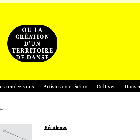
OU LA
CRÉATION
D'UN
TERRITOIRE
DE DANSE
es rendez-vous
Artistes en création
Cultiver
Danse
ée
Résidence