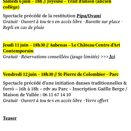
Samedi 6 juin – 18h // Joyeuse – Trait d’union (ancien
collège)
Spectacle précédé de la restitution
Pipa/Ovani
Gratuit ⸱ Ouvert à tou⸱te⸱s en accès libre ⸱ Buvette sur place ⸱
Repli en cas de pluie
Jeudi 11 juin – 18h30 // Aubenas – Le Château Centre d’Art
Contemporain
Gratuit ⸱ Réservations conseillées (jauge limitée) >>>
Ici
Vendredi 12 juin – 18h30 // St-Pierre de Colombier – Parc
Spectacle précédé d’une initiation danses traditionnelles &
forró – 16h à 18h – rdv au Parc – Inscription Gaëlle Berge /
Maison de Vallée : 06 11 67 14 10
Gratuit ⸱ Ouvert à tou⸱te⸱s en accès libre ⸱ Verre offert
Teaser