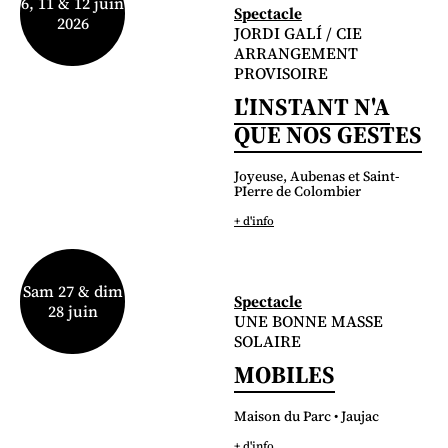
6, 11 & 12 juin
Spectacle
2026
JORDI GALÍ / CIE
ARRANGEMENT
PROVISOIRE
L'INSTANT N'A
QUE NOS GESTES
Joyeuse, Aubenas et Saint-
PIerre de Colombier
+ d'info
Sam 27 & dim
Spectacle
28 juin
UNE BONNE MASSE
SOLAIRE
MOBILES
Maison du Parc • Jaujac
+ d'info