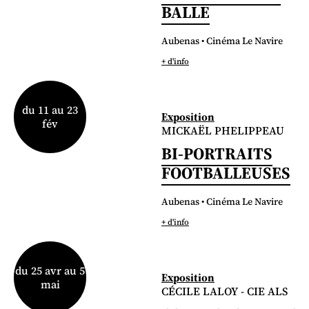
BALLE
Aubenas • Cinéma Le Navire
+ d'info
du 11 au 23
Exposition
fév
MICKAËL PHELIPPEAU
BI-PORTRAITS
FOOTBALLEUSES
Aubenas • Cinéma Le Navire
+ d'info
du 25 avr au 5
Exposition
mai
CÉCILE LALOY - CIE ALS