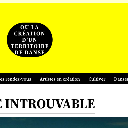
OU LA
CRÉATION
D'UN
TERRITOIRE
DE DANSE
es rendez-vous
Artistes en création
Cultiver
Danse
E INTROUVABLE