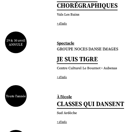
CHORÉGRAPHIQUES
Vals Les Bains
+ d'info
29 & 30 avril
Spectacle
ANNULÉ
GROUPE NOCES DANSE IMAGES
JE SUIS TIGRE
Centre Culturel Le Bournot • Aubenas
+ d'info
Toute l'année
À l'école
CLASSES QUI DANSENT
Sud Ardèche
+ d'info