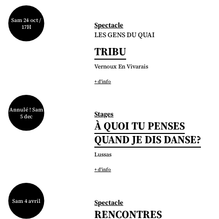
Sam 24 oct /
Spectacle
17H
LES GENS DU QUAI
TRIBU
Vernoux En Vivarais
+ d'info
Annulé ! Sam
Stages
5 dec
À QUOI TU PENSES
QUAND JE DIS DANSE?
Lussas
+ d'info
Sam 4 avril
Spectacle
RENCONTRES