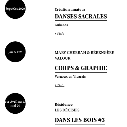
Sept/Oct 2020
Création amateur
DANSES SACRALES
Aubenas
+ d'info
Jan & Fev
MARY CHEBBAH & BÉRENGÈRE
VALOUR
CORPS & GRAPHIE
Vernoux en Vivarais
+ d'info
1er Avril au 13
Résidence
mai 20
LES DÉCISIFS
DANS LES BOIS #3