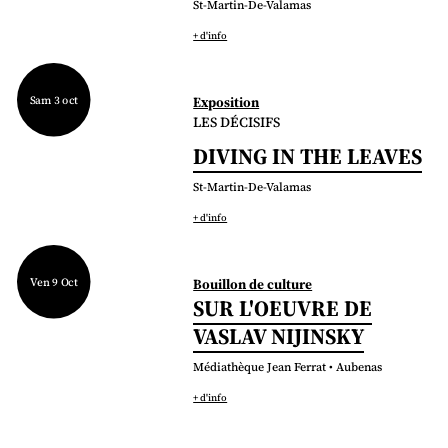
St-Martin-De-Valamas
+ d'info
Sam 3 oct
Exposition
LES DÉCISIFS
DIVING IN THE LEAVES
St-Martin-De-Valamas
+ d'info
Ven 9 Oct
Bouillon de culture
SUR L'OEUVRE DE
VASLAV NIJINSKY
Médiathèque Jean Ferrat • Aubenas
+ d'info